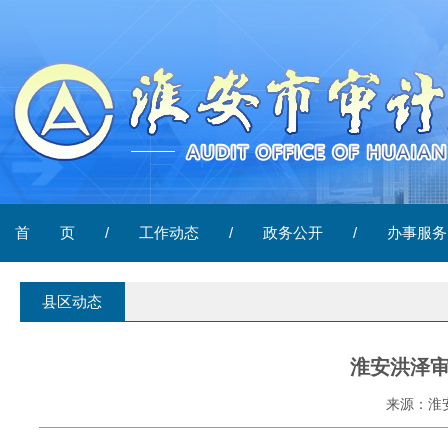
首 页
/
工作动态
/
政务公开
/
办事服务
县区动态
淮安洪泽
来源：淮安