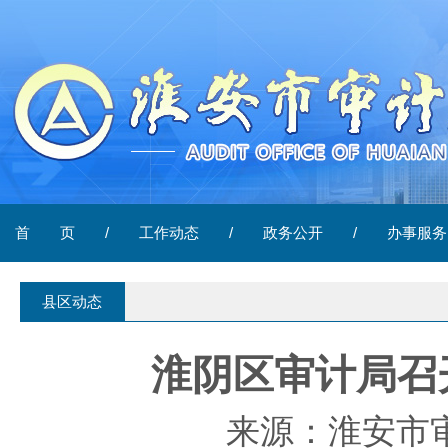
首 页
/
工作动态
/
政务公开
/
办事服务
县区动态
淮阴区审计局召
来源：淮安市审计